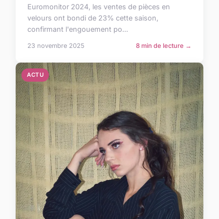
Euromonitor 2024, les ventes de pièces en
velours ont bondi de 23% cette saison,
confirmant l'engouement po...
23 novembre 2025
8 min de lecture →
ACTU