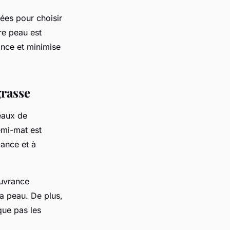
ées pour choisir
re peau est
ance et minimise
grasse
veaux de
emi-mat est
lance et à
ouvrance
a peau. De plus,
que pas les