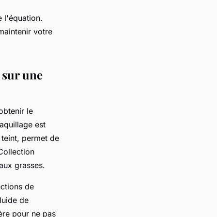
 l'équation.
maintenir votre
 sur une
obtenir le
aquillage
est
 teint, permet de
ollection
aux grasses.
ctions de
fluide
de
ère pour ne pas