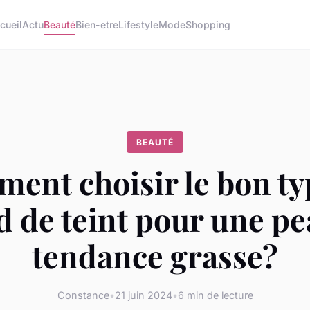
cueil
Actu
Beauté
Bien-etre
Lifestyle
Mode
Shopping
BEAUTÉ
ent choisir le bon ty
d de teint pour une pe
tendance grasse?
Constance
•
21 juin 2024
•
6 min de lecture