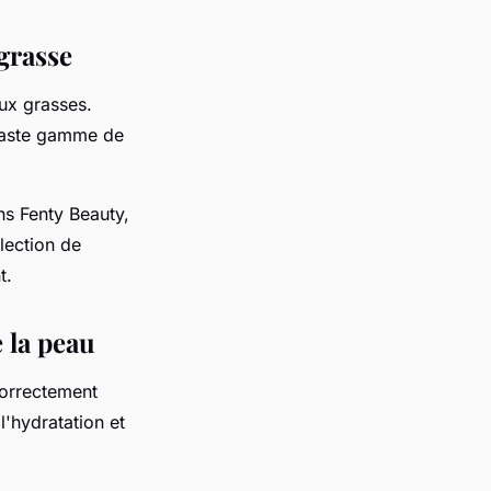
grasse
ux grasses.
 vaste gamme de
ns Fenty Beauty,
lection de
t
.
e la peau
correctement
l'hydratation et