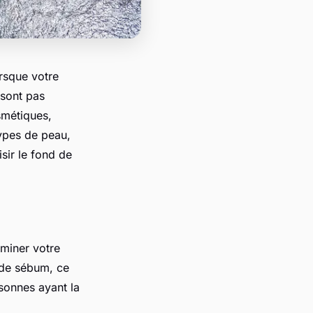
orsque votre
 sont pas
smétiques,
ypes de peau,
sir le fond de
rminer votre
 de sébum, ce
rsonnes ayant la