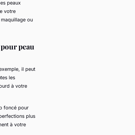
 les peaux
de votre
à maquillage ou
t pour peau
 exemple, il peut
tes les
lourd à votre
op foncé pour
perfections plus
ment à votre