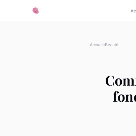
Ac
Accueil
›
Beauté
Comm
fon