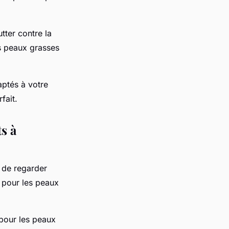
tter contre la
es peaux grasses
aptés à votre
fait.
s à
l de regarder
s pour les peaux
our les peaux