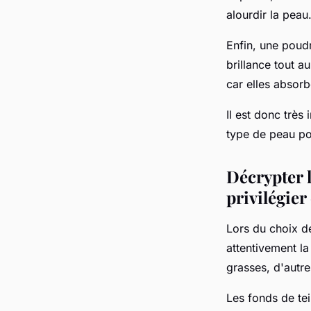
alourdir la peau
Enfin, une
poudr
brillance tout a
car elles absor
Il est donc trè
type de peau
pou
Décrypter l
privilégier
Lors du choix de
attentivement la
grasses, d'autr
Les fonds de te