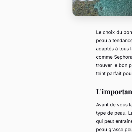
Le choix du bo
peau
a tendance
adaptés à tous 
comme
Sephor
trouver le bon p
teint parfait po
L'importan
Avant de vous la
type de peau
. 
qui peut entraîn
peau grasse peuv