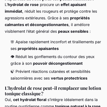
L’
hydrolat de rose
procure un
effet apaisant
immédiat
, réduit les rougeurs et protège contre les
agressions extérieures. Grâce à ses
propriétés
calmantes et décongestionnantes
, il améliore
visiblement l’état général des
peaux sensibles
:
🌸 Apaise rapidement inconfort et tiraillements par
ses
propriétés apaisantes
👁️ Réduit les gonflements du contour des yeux
grâce à son
pouvoir décongestionnant
🍃 Prévient réactions cutanées et sensibilités
saisonnières avec ses
vertus protectrices
L’hydrolat de rose peut-il remplacer une lotion
tonique classique ?
Oui,
cet hydrolat floral
s’intègre idéalement dans la
routine quotidienne comme
tonique naturel à la rose
.