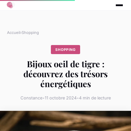
Accueil
›
Shopping
SHOPPING
Bijoux oeil de tigre :
découvrez des trésors
énergétiques
Constance
•
11 octobre 2024
•
4 min de lecture