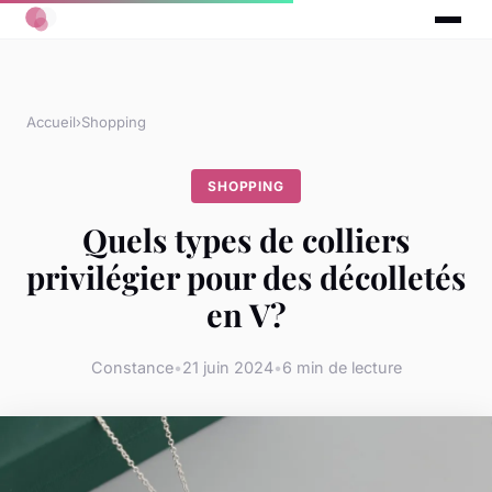
Accueil
›
Shopping
SHOPPING
Quels types de colliers
privilégier pour des décolletés
en V?
Constance
•
21 juin 2024
•
6 min de lecture